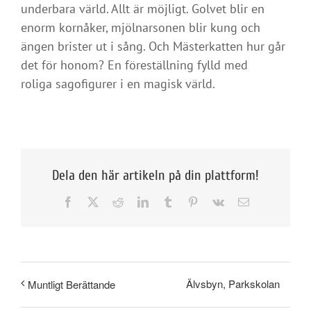
underbara värld. Allt är möjligt. Golvet blir en
enorm kornåker, mjölnarsonen blir kung och
ängen brister ut i sång. Och Mästerkatten hur går
det för honom? En föreställning fylld med
roliga sagofigurer i en magisk värld.
Dela den här artikeln på din plattform!
Facebook
X
Reddit
LinkedIn
Tumblr
Pinterest
Vk
E-
post
Älvsbyn, Parkskolan
Muntligt Berättande