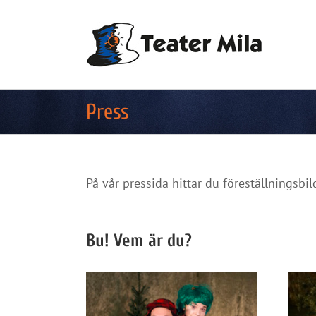
Fortsätt
till
innehållet
Press
På vår pressida hittar du föreställningsbi
Bu! Vem är du?