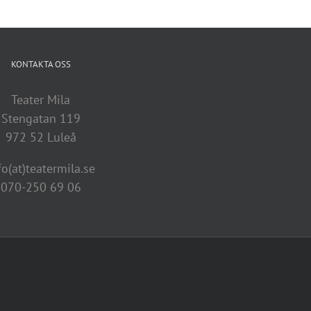
KONTAKTA OSS
Teater Mila
Stengatan 119
972 52 Luleå
fo(at)teatermila.se
070-250 69 06