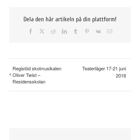
Dela den här artikeln på din plattform!
Facebook
X
Reddit
LinkedIn
Tumblr
Pinterest
Vk
E-
post
Registöd skolmusikalen
Teaterläger 17-21 juni
Oliver Twist –
2018
Residensskolan