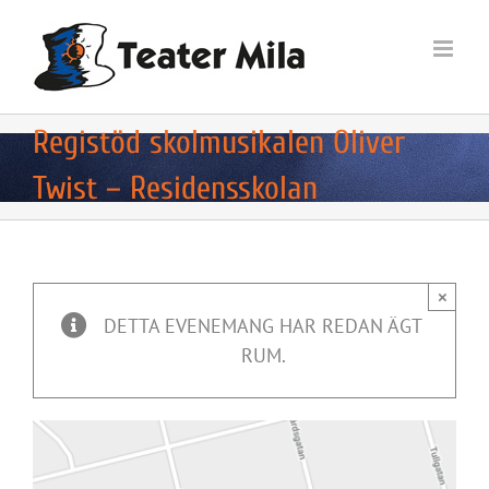
Fortsätt
till
innehållet
Registöd skolmusikalen Oliver
Twist – Residensskolan
×
DETTA EVENEMANG HAR REDAN ÄGT
RUM.