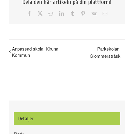
Dela den här artikeln på din plattform!
Facebook
X
Reddit
LinkedIn
Tumblr
Pinterest
Vk
E-
post
Anpassad skola, Kiruna
Parkskolan,
Kommun
Glommersträsk
Detaljer
Start: