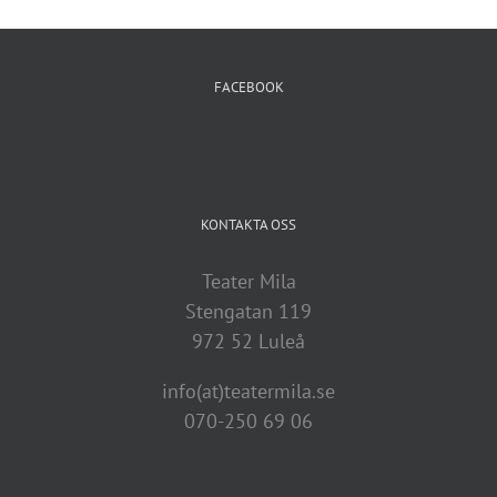
FACEBOOK
KONTAKTA OSS
Teater Mila
Stengatan 119
972 52 Luleå
info(at)teatermila.se
070-250 69 06