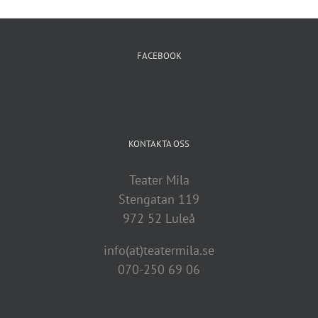
FACEBOOK
KONTAKTA OSS
Teater Mila
Stengatan 119
972 52 Luleå
info(at)teatermila.se
070-250 69 06