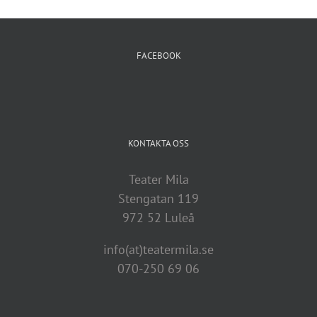
FACEBOOK
KONTAKTA OSS
Teater Mila
Stengatan 119
972 52 Luleå
info(at)teatermila.se
070-250 69 06