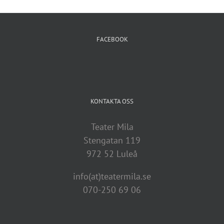
FACEBOOK
KONTAKTA OSS
Teater Mila
Stengatan 119
972 52 Luleå
info(at)teatermila.se
070-250 69 06