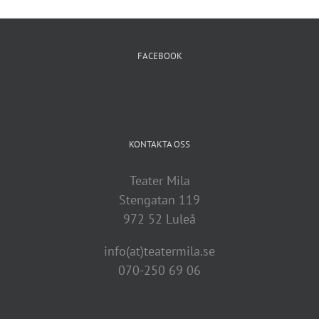
FACEBOOK
KONTAKTA OSS
Teater Mila
Stengatan 119
972 52 Luleå
info(at)teatermila.se
070-250 69 06